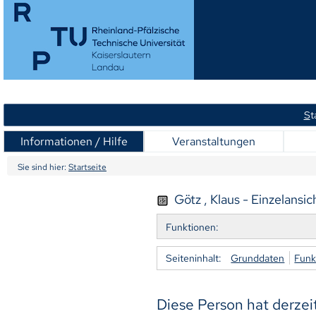
S
t
Informationen / Hilfe
Veranstaltungen
Sie sind hier:
Startseite
Götz , Klaus - Einzelansic
Funktionen:
Seiteninhalt:
Grunddaten
Funk
Diese Person hat derzei