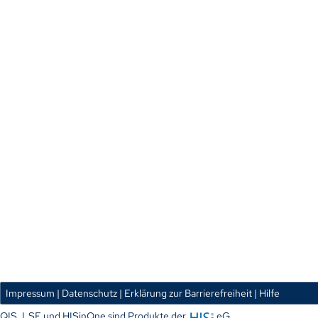
Impressum
| Datenschutz
| Erklärung zur Barrierefreiheit
| Hilfe
QIS, LSF und HISinOne sind Produkte der
eG