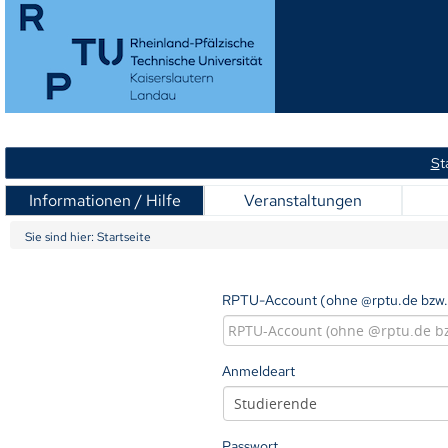
S
t
Informationen / Hilfe
Veranstaltungen
Sie sind hier:
Startseite
RPTU-Account (ohne @rptu.de bzw.
Anmeldeart
Passwort