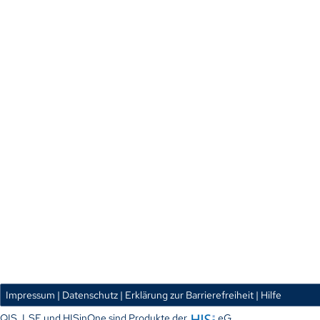
Impressum
| Datenschutz
| Erklärung zur Barrierefreiheit
| Hilfe
QIS, LSF und HISinOne sind Produkte der
eG