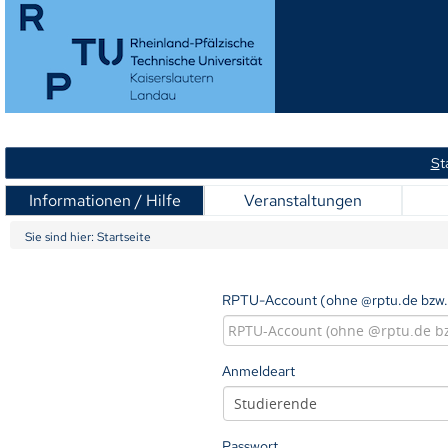
S
t
Informationen / Hilfe
Veranstaltungen
Sie sind hier:
Startseite
RPTU-Account (ohne @rptu.de bzw.
Anmeldeart
Passwort