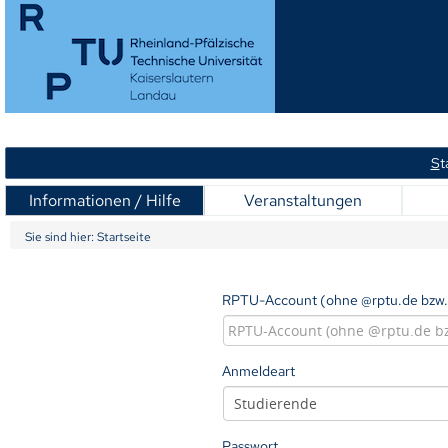
S
t
Informationen / Hilfe
Veranstaltungen
Sie sind hier:
Startseite
RPTU-Account (ohne @rptu.de bzw.
Anmeldeart
Passwort