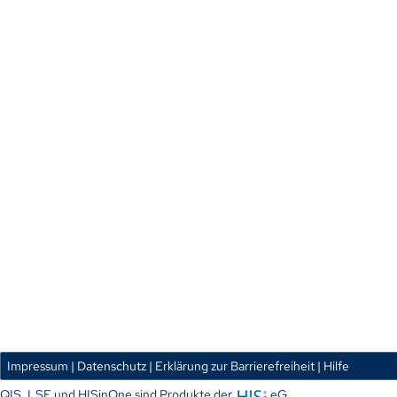
Impressum
| Datenschutz
| Erklärung zur Barrierefreiheit
| Hilfe
QIS, LSF und HISinOne sind Produkte der
eG