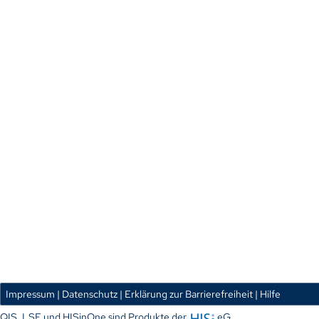
Impressum
| Datenschutz
| Erklärung zur Barrierefreiheit
| Hilfe
QIS, LSF und HISinOne sind Produkte der
eG