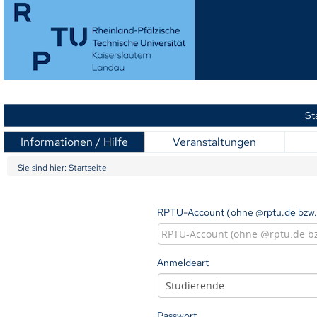
S
t
Informationen / Hilfe
Veranstaltungen
Sie sind hier:
Startseite
RPTU-Account (ohne @rptu.de bzw.
Anmeldeart
Passwort