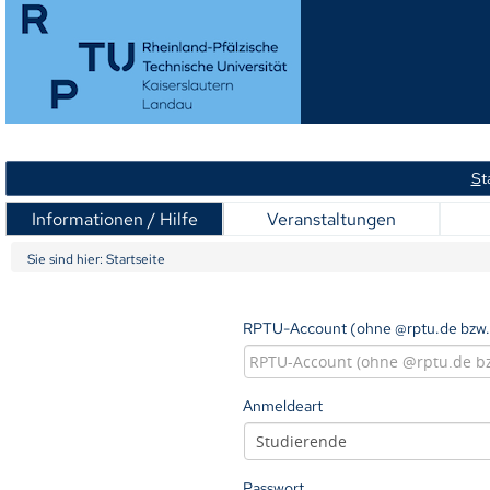
S
t
Informationen / Hilfe
Veranstaltungen
Sie sind hier:
Startseite
RPTU-Account (ohne @rptu.de bzw.
Anmeldeart
Passwort