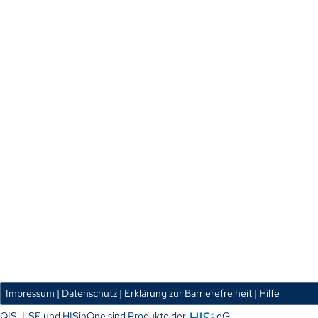
Impressum
| Datenschutz
| Erklärung zur Barrierefreiheit
| Hilfe
QIS, LSF und HISinOne sind Produkte der
eG