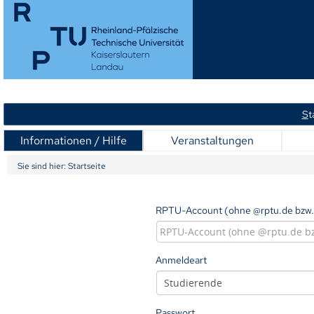
S
t
Informationen / Hilfe
Veranstaltungen
Sie sind hier:
Startseite
RPTU-Account (ohne @rptu.de bzw.
Anmeldeart
Passwort