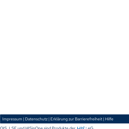
Impressum
| Datenschutz
| Erklärung zur Barrierefreiheit
| Hilfe
QIS, LSF und HISinOne sind Produkte der
eG