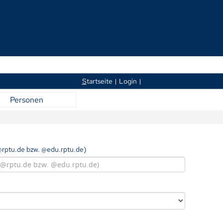
S
tartseite
Login
Personen
rptu.de bzw. @edu.rptu.de)