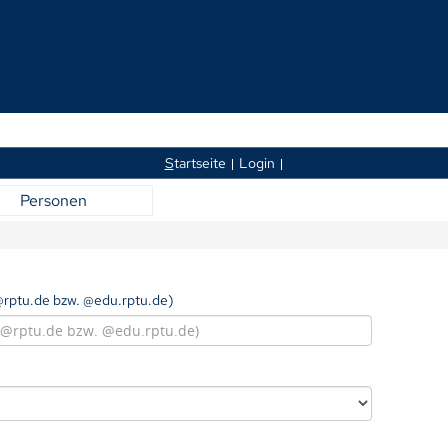
S
tartseite
Login
Personen
rptu.de bzw. @edu.rptu.de)