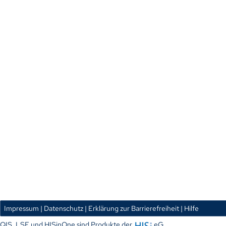
Impressum
| Datenschutz
| Erklärung zur Barrierefreiheit
| Hilfe
QIS, LSF und HISinOne sind Produkte der
eG