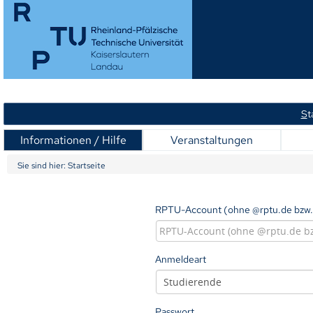
S
t
Informationen / Hilfe
Veranstaltungen
Sie sind hier:
Startseite
RPTU-Account (ohne @rptu.de bzw.
Anmeldeart
Passwort