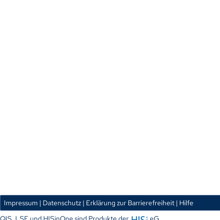
Impressum
| Datenschutz
| Erklärung zur Barrierefreiheit
| Hilfe
QIS, LSF und HISinOne sind Produkte der
eG