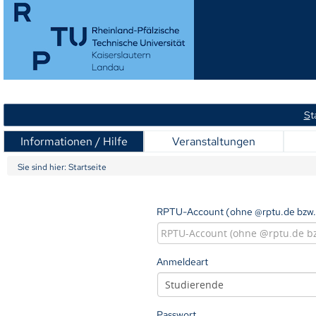
S
t
Informationen / Hilfe
Veranstaltungen
Sie sind hier:
Startseite
RPTU-Account (ohne @rptu.de bzw.
Anmeldeart
Passwort