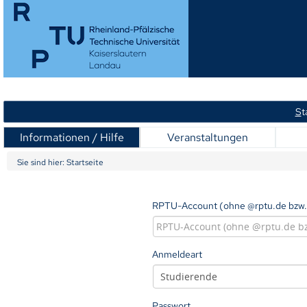
S
t
Informationen / Hilfe
Veranstaltungen
Sie sind hier:
Startseite
RPTU-Account (ohne @rptu.de bzw.
Anmeldeart
Passwort