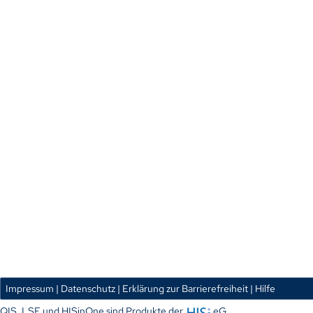
Impressum
| Datenschutz
| Erklärung zur Barrierefreiheit
| Hilfe
QIS, LSF und HISinOne sind Produkte der
eG