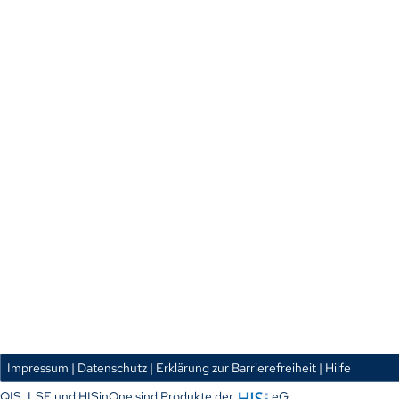
Impressum
| Datenschutz
| Erklärung zur Barrierefreiheit
| Hilfe
QIS, LSF und HISinOne sind Produkte der
eG