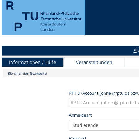
S
t
Informationen / Hilfe
Veranstaltungen
Sie sind hier:
Startseite
RPTU-Account (ohne @rptu.de bzw.
Anmeldeart
Passwort