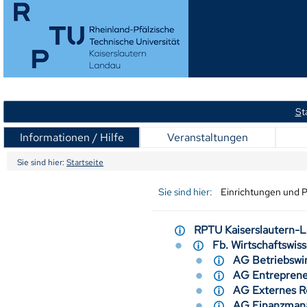
S
t
Informationen / Hilfe
Veranstaltungen
Sie sind hier:
Startseite
Sie sind hier:
Einrichtungen und 
RPTU Kaiserslautern
Fb. Wirtschaftswi
AG Betriebswir
AG Entreprene
AG Externes 
AG Finanzman