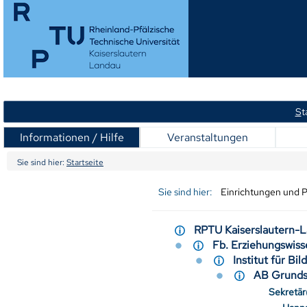
S
t
Informationen / Hilfe
Veranstaltungen
Sie sind hier:
Startseite
Sie sind hier:
Einrichtungen und 
RPTU Kaiserslautern
Fb. Erziehungswi
Institut für B
AB Grund
Sekretär