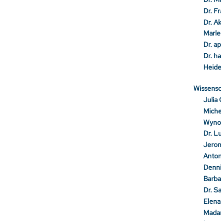
Dr. F
Dr. A
Marl
Dr. a
Dr. h
Heide
Wissensc
Julia
Miche
Wyno
Dr. L
Jerom
Anton
Denni
Barba
Dr. S
Elena
Madan