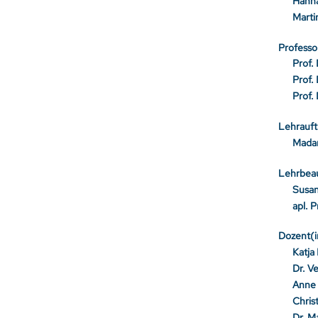
Hanna
Marti
Professo
Prof.
Prof.
Prof.
Lehrauft
Madan
Lehrbeau
Susa
apl. 
Dozent(i
Katja
Dr. V
Anne
Chris
Dr. M