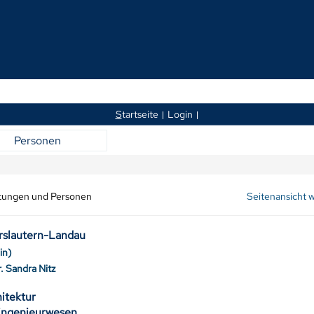
S
tartseite
Login
Personen
htungen und Personen
Seitenansicht 
erslautern-Landau
in)
r. Sandra Nitz
chitektur
uingenieurwesen