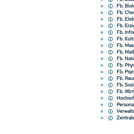
Fb. Bi
Fb. C
Fb. Ele
Fb. Er
Fb. In
Fb. Kul
Fb. Ma
Fb. Ma
Fb. Na
Fb. Ph
Fb. Ps
Fb. Ra
Fb. Soz
Fb. Wir
Hochsc
Person
Verwa
Zentra