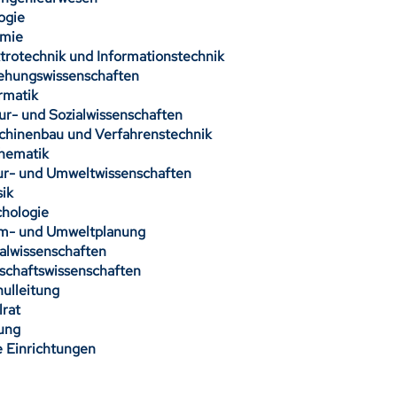
ologie
hemie
ktrotechnik und Informationstechnik
ziehungswissenschaften
formatik
tur- und Sozialwissenschaften
schinenbau und Verfahrenstechnik
thematik
tur- und Umweltwissenschaften
ysik
ychologie
um- und Umweltplanung
ialwissenschaften
tschaftswissenschaften
hulleitung
alrat
ltung
le Einrichtungen