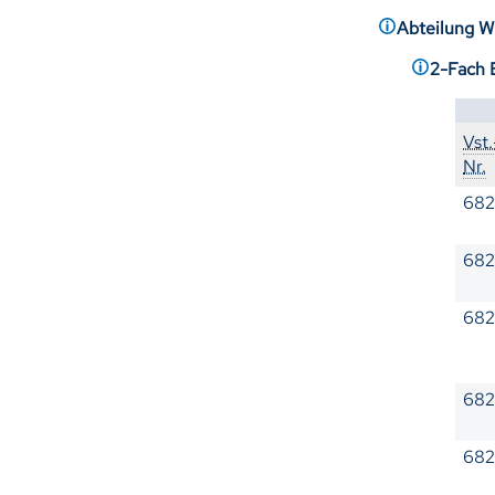
Abteilung W
2-Fach
Vst.
Nr.
68
682
682
682
682