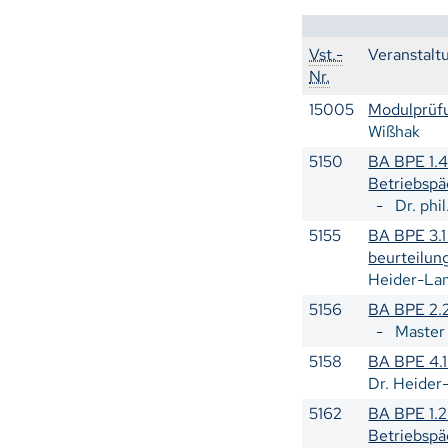
Vst.-
Veranstalt
Nr.
15005
Modulprüf
Wißhak
5150
BA BPE 1.4
Betriebspä
-
Dr. phi
5155
BA BPE 3.1
beurteilun
Heider-La
5156
BA BPE 2.2
-
Master
5158
BA BPE 4.1
Dr. Heider
5162
BA BPE 1.2
Betriebspä