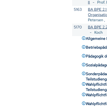
II
-
Prof.
5163
BA BPE 2.1
Organisati
Petersen
5170
BA BPE 2.2
-
Koch
Allgemeine 
Betriebspäd
Pädagogik d
Sozialpädag
Sonderpädag
Teilstudien
Wahlpflicht
Teilstudien
Wahlpflichtf
Wahlpflicht