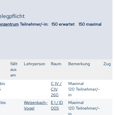
elegpflicht
enzentrum
Teilnehmer/-in: 150 erwartet 150 maximal
fällt
Lehrperson
Raum
Bemerkung
Zug
aus
am
bis
C IV /
Maximal
6
CIV
120 Teilnehmer/-
260
in
bis
Welzenbach-
E I / EI
Maximal
Vogel
005
120 Teilnehmer/-
in