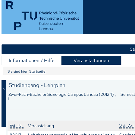
S
t
Informationen / Hilfe
Veranstaltungen
Sie sind hier:
Startseite
Studiengang - Lehrplan
>
Zwei-Fach-Bachelor Soziologie Campus Landau (20124) , Semeste
1
Vst.-Nr.
Veranstaltung
Vst.-Art
82017
Lehrforschungsprojekt Umweltkommunikation
Seminar