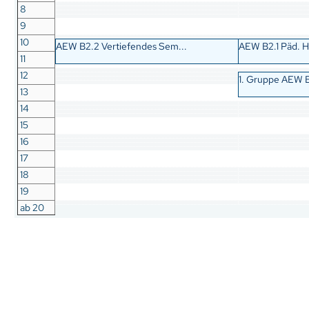
8
9
10
AEW B2.2 Vertiefendes Sem...
AEW B2.1 Päd. H
11
12
1. Gruppe AEW B2
13
14
15
16
17
18
19
ab 20