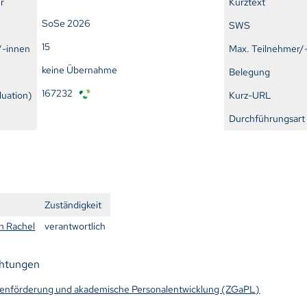
r
Kurztext
SoSe 2026
SWS
15
/-innen
Max. Teilnehmer/
keine Übernahme
Belegung
167232
uation)
Kurz-URL
Durchführungsart
n
Zuständigkeit
n Rachel
verantwortlich
chtungen
tenförderung und akademische Personalentwicklung (ZGaPL)