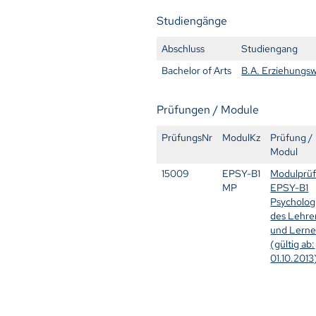
Studiengänge
Abschluss
Studiengang
Bachelor of Arts
B.A. Erziehungsw
Prüfungen / Module
PrüfungsNr
ModulKz
Prüfung /
Modul
15009
EPSY-B1
Modulprü
MP
EPSY-B1
Psycholog
des Lehre
und Lern
(gültig ab:
01.10.2013