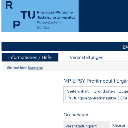
S
t
Informationen / Hilfe
Veranstaltungen
Sie sind hier:
Startseite
MP EPSY Profilmodul 1 Ergä
Seiteninhalt:
Grunddaten
Zuge
Prüfungsorganisationssätze
Ein
Grunddaten
Klausur
Veranstaltungsart