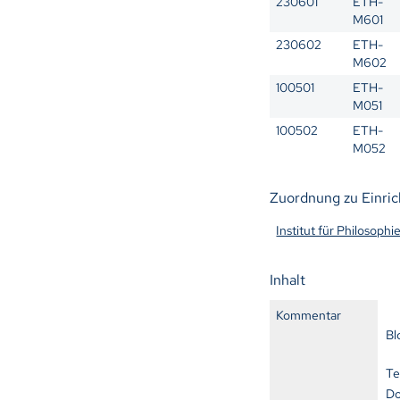
230601
ETH-
M601
230602
ETH-
M602
100501
ETH-
M051
100502
ETH-
M052
Zuordnung zu Einri
Institut für Philosophi
Inhalt
Kommentar
Bl
Te
Do