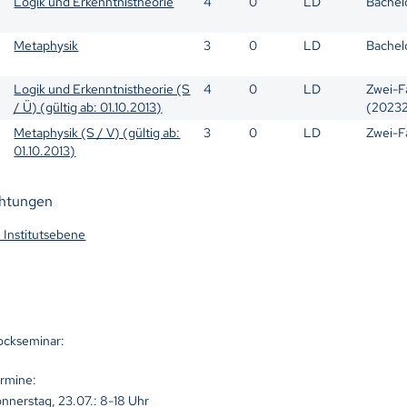
Logik und Erkenntnistheorie
4
0
LD
Bachelo
Metaphysik
3
0
LD
Bachelo
Logik und Erkenntnistheorie (S
4
0
LD
Zwei-F
/ Ü) (gültig ab: 01.10.2013)
(2023
Metaphysik (S / V) (gültig ab:
3
0
LD
Zwei-F
01.10.2013)
chtungen
e Institutsebene
ockseminar:
rmine:
nnerstag, 23.07.: 8-18 Uhr