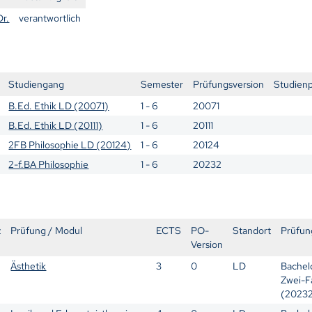
Dr.
verantwortlich
Studiengang
Semester
Prüfungsversion
Studien
B.Ed. Ethik LD (20071)
1 - 6
20071
B.Ed. Ethik LD (20111)
1 - 6
20111
2FB Philosophie LD (20124)
1 - 6
20124
2-f.BA Philosophie
1 - 6
20232
z
Prüfung / Modul
ECTS
PO-
Standort
Prüfun
Version
Ästhetik
3
0
LD
Bachelo
Zwei-F
(2023