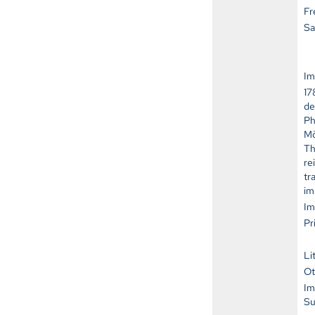
Fr
Sa
Im
17
de
Ph
Mö
Th
re
tr
im
Im
Pr
Li
Ot
Im
S