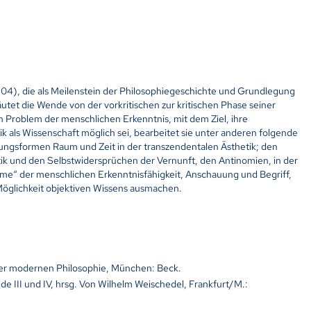
1804), die als Meilenstein der Philosophiegeschichte und Grundlegung
 läutet die Wende von der vorkritischen zur kritischen Phase seiner
en Problem der menschlichen Erkenntnis, mit dem Ziel, ihre
 als Wissenschaft möglich sei, bearbeitet sie unter anderen folgende
gsformen Raum und Zeit in der transzendentalen Ästhetik; den
tik und den Selbstwidersprüchen der Vernunft, den Antinomien, in der
ämme“ der menschlichen Erkenntnisfähigkeit, Anschauung und Begriff,
öglichkeit objektiven Wissens ausmachen.
 der modernen Philosophie, München: Beck.
de III und IV, hrsg. Von Wilhelm Weischedel, Frankfurt/M.: