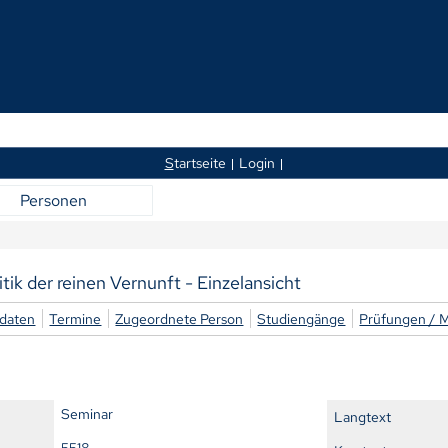
S
tartseite
Login
Personen
tik der reinen Vernunft - Einzelansicht
daten
Termine
Zugeordnete Person
Studiengänge
Prüfungen / 
Seminar
Langtext
5518