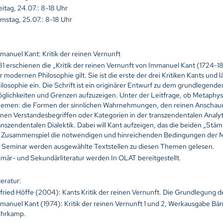
eitag, 24.07.: 8-18 Uhr
mstag, 25.07.: 8-18 Uhr
manuel Kant: Kritik der reinen Vernunft
81 erschienen die „Kritik der reinen Vernunft von Immanuel Kant (1724-
r modernen Philosophie gilt. Sie ist die erste der drei Kritiken Kants und
ilosophie ein. Die Schrift ist ein originärer Entwurf zu dem grundlegend
glichkeiten und Grenzen aufzuzeigen. Unter der Leitfrage, ob Metaphysik
emen: die Formen der sinnlichen Wahrnehmungen, den reinen Anschauun
inen Verstandesbegriffen oder Kategorien in der transzendentalen Analy
anszendentalen Dialektik. Dabei will Kant aufzeigen, das die beiden „St
 Zusammenspiel die notwendigen und hinreichenden Bedingungen der M
 Seminar werden ausgewählte Textstellen zu diesen Themen gelesen.
imär- und Sekundärliteratur werden In OLAT bereitgestellt.
teratur:
fried Höffe (2004):
Kants Kritik der reinen Vernunft. Die Grundlegung
manuel Kant (1974):
Kritik der reinen Vernunft 1 und 2, Werkausgabe Bän
uhrkamp.