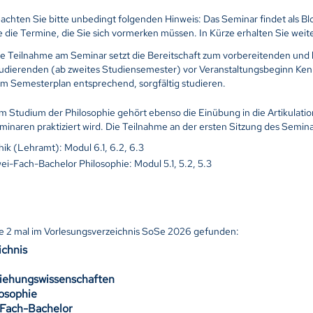
achten Sie bitte unbedingt folgenden Hinweis: Das Seminar findet als Blo
e die Termine, die Sie sich vormerken müssen. In Kürze erhalten Sie wei
ie Teilnahme am Seminar setzt die Bereitschaft zum vorbereitenden und ko
udierenden (ab zweites Studiensemester) vor Veranstaltungsbeginn Kenn
m Semesterplan entsprechend, sorgfältig studieren.
m Studium der Philosophie gehört ebenso die Einübung in die Artikulatio
minaren praktiziert wird. Die Teilnahme an der ersten Sitzung des Seminar
hik (Lehramt): Modul 6.1, 6.2, 6.3
ei-Fach-Bachelor Philosophie: Modul 5.1, 5.2, 5.3
de
2
mal im Vorlesungsverzeichnis SoSe 2026 gefunden:
ichnis
ziehungswissenschaften
losophie
Fach-Bachelor