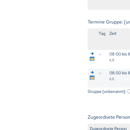
Termine Gruppe: [
Tag
Zeit
-.
08:00 bis 
c.t.
-.
08:00 bis 
c.t.
Gruppe [unbenannt]:
Zugeordnete Perso
Zugeordnete Person