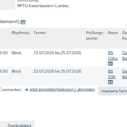
RPTU Kaiserslautern-Landau
unbenannt]
Rhythmus
Termin
Prüfungs-
Raum
Ge
termin
Ka
18:00
Block
23.07.2026 bis 25.07.2026
BS
G
036a
Bü
18:00
Block
23.07.2026 bis 25.07.2026
BS
G
036
Bü
jetzt anmelden(belegen) / abmelden
vormerken
n
Zuständigkeit