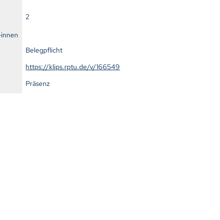
2
-innen
Belegpflicht
https://klips.rptu.de/v/166549
Präsenz