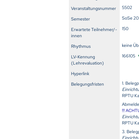
5502
Veranstaltungsnummer
SoSe 2
Semester
150
Erwartete Teilnehmer/-
innen
keine Ü
Rhythmus
166105
LV-Kennung
(Lehrevaluation)
Hyperlink
1. Bele
Belegungsfristen
Einricht
RPTU Ka
Abmelde
!!! ACHT
Einricht
RPTU Ka
3. Bele
Einricht