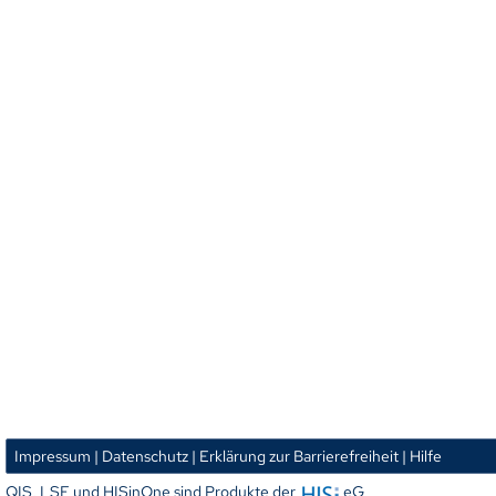
Impressum
| Datenschutz
| Erklärung zur Barrierefreiheit
| Hilfe
QIS, LSF und HISinOne sind Produkte der
eG