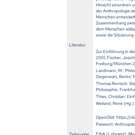
Hinsicht einordnen u
der Anthropologie al
Menschen entwickelt 
Zusammenhang zwisch
dem Menschen adäquat
sowie die Situierung 
Literatur
Zur Einführung in di
2001; Fischer, Joach
Freiburg/München
Landmann, M.: Philo
Gegenwart, Berlin/ 
Thomas Rentsch: Die 
Philosophie, Frankfur
Thies, Christian: Ei
Weiland, Renè (Hg.)
OpenOlat: https://o
Passwort: Anthropol
Ethik (Lehramt): Mod
Zielgruppe