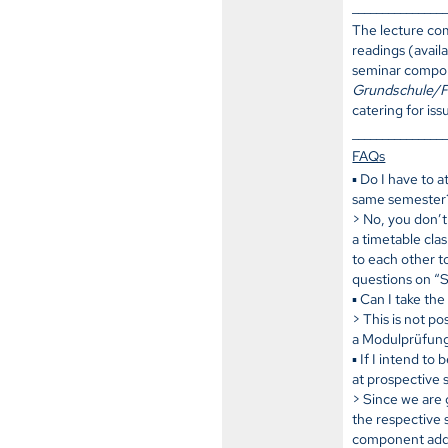
_______________
The lecture com
readings (avail
seminar compone
Grundschule/F
catering for iss
_______________
FAQs
▪ Do I have to a
same semester
> No, you don’t
a timetable cla
to each other t
questions on “S
▪ Can I take th
> This is not p
a Modulprüfung
▪ If I intend t
at prospective 
> Since we are 
the respective
component addr