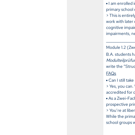
▪ I am enrolled
primary school 
> This is entir
work with later 
cognitive impai
impairments, ne
_______________
Module 1.2 (Zw
B.A. students h
Modulteilprüfu
write the “Stru
FAQs
▪ Can I still t
> Yes, you can
accredited for 
▪ As a Zwei-Fac
prospective pri
> You’re at lib
While the prima
school groups w