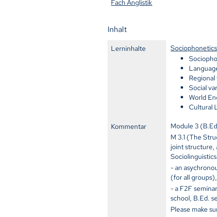
Fach Anglistik
Inhalt
Sociophonetics 
Lerninhalte
Sociopho
Language 
Regional
Social va
World Eng
Cultural 
Module 3 (B.Ed
Kommentar
M 3.1 (The Stru
joint structure,
Sociolinguistic
- an asychrono
(for all groups)
- a F2F semina
school, B.Ed. s
Please make sur