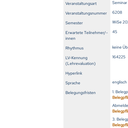
Seminar
Veranstaltungsart
6208
Veranstaltungsnummer
WiSe 20
Semester
45
Erwartete Teilnehmer/-
innen
keine Ü
Rhythmus
16422
LV-Kennung
(Lehrevaluation)
Hyperlink
englisch
Sprache
1. Beleg
Belegungsfristen
Belegpfl
Abmelde
Belegpfl
3. Beleg
Belegpfl