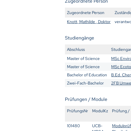
Zugeordnete Person
Zugeordnete Person
Zuständi
Knott, Mathilde , Doktor
verantwo
Studiengänge
Abschluss
Studienga
Master of Science
MSc Envir
Master of Science
MSc Ecoto
Bachelor of Education
B.Ed. Chem
Zwei-Fach-Bachelor
2FB Umwel
Prüfungen / Module
PrüfungsNr
ModulKz
Prüfung /
101480
UCB-
Modulprü