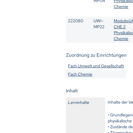
MP04
Physikalis
Chemie
222080
UWI-
Modulprü
MP22
CHE 2
Physikalis
Chemie
Zuordnung zu Einrichtungen
Fach Umwelt und Gesellschaft
Fach Chemie
Inhalt
Inhalte der V
Lerninhalte
• Grundlegen
physikalisch
• Zustände d
• Thermodyna