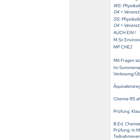
WS: Physikal
04 = Veranst.
SS: Physikal
04 = Veranst.
AUCH EIN !
M.Sc Environ
MP CHE2
Mit Fragen si
Im Sommersem
Vorlesung/Ü
Äquivalenzre
Chemie RS al
Prüfung: Klau
B.Ed. Chemie
Prüfung: In M
Teilnahmeve