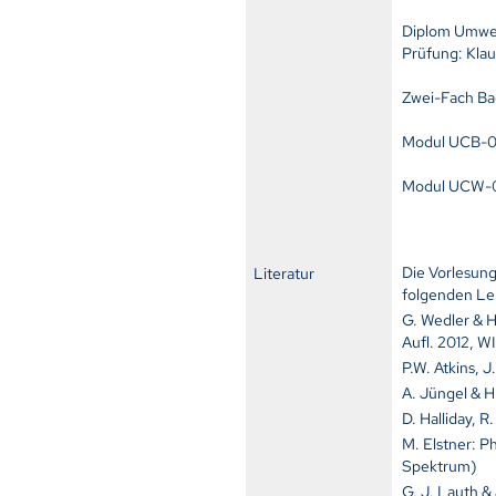
Diplom Umwel
Prüfung: Klau
Zwei-Fach Ba
Modul UCB-05
Modul UCW-0
Die Vorlesung
Literatur
folgenden Le
G. Wedler & H
Aufl. 2012, 
P.W. Atkins, J
A. Jüngel & 
D. Halliday, R
M. Elstner:
Ph
Spektrum)
G. J. Lauth &