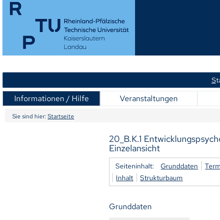
S
t
Informationen / Hilfe
Veranstaltungen
Sie sind hier:
Startseite
20_B.K.1 Entwicklungspsycho
Einzelansicht
Seiteninhalt:
Grunddaten
Term
Inhalt
Strukturbaum
Grunddaten