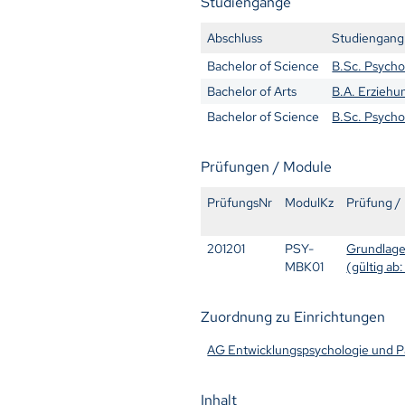
Studiengänge
Abschluss
Studiengang
Bachelor of Science
B.Sc. Psycho
Bachelor of Arts
B.A. Erziehu
Bachelor of Science
B.Sc. Psych
Prüfungen / Module
PrüfungsNr
ModulKz
Prüfung /
201201
PSY-
Grundlage
MBK01
(gültig ab
Zuordnung zu Einrichtungen
AG Entwicklungspsychologie und P
Inhalt