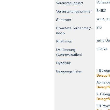
Vorlesu
Veranstaltungsart
841101
Veranstaltungsnummer
WiSe 20
Semester
210
Erwartete Teilnehmer/-
innen
keine Ü
Rhythmus
157974
LV-Kennung
(Lehrevaluation)
Hyperlink
1. Beleg
Belegungsfristen
Belegpfl
Abmelde
Belegpfl
2. Beleg
Belegpfl
FB Psych