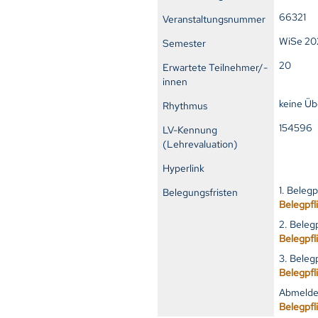
66321
Veranstaltungsnummer
WiSe 20
Semester
20
Erwartete Teilnehmer/-
innen
keine Ü
Rhythmus
15459
LV-Kennung
(Lehrevaluation)
Hyperlink
1. Beleg
Belegungsfristen
Belegpfl
2. Beleg
Belegpfl
3. Beleg
Belegpfl
Abmelde
Belegpfl