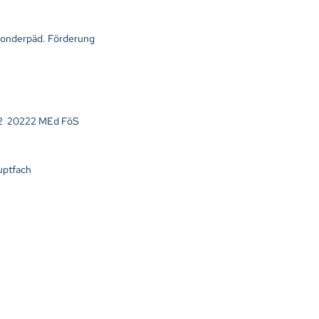
onderpäd. Förderung
2 20222 MEd FöS
uptfach