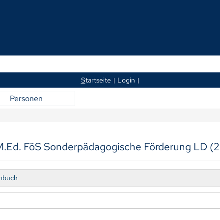
S
tartseite
Login
Personen
M.Ed. FöS Sonderpädagogische Förderung LD (2
enbuch