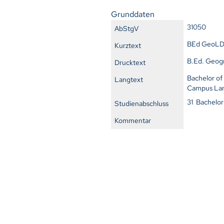
Grunddaten
31050
AbStgV
BEd GeoL
Kurztext
B.Ed. Geogr
Drucktext
Bachelor of
Langtext
Campus Lan
31 Bachelor
Studienabschluss
Kommentar