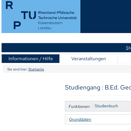
S
t
Informationen / Hilfe
Veranstaltungen
Sie sind hier:
Startseite
Studiengang : B.Ed. Geo
Studienbuch
Funktionen:
Grunddaten