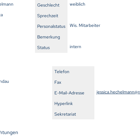
elmann
weiblich
Geschlecht
ca
Sprechzeit
Wis. Mitarbeiter
Personalstatus
Bemerkung
intern
Status
Telefon
ndau
Fax
jessica.hechelmann@r
E-Mail-Adresse
Hyperlink
Sekretariat
chtungen