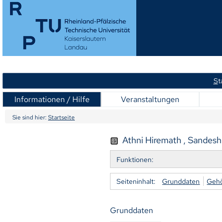
S
t
Informationen / Hilfe
Veranstaltungen
Sie sind hier:
Startseite
Athni Hiremath , Sandesh 
Funktionen:
Seiteninhalt:
Grunddaten
Gehör
Grunddaten