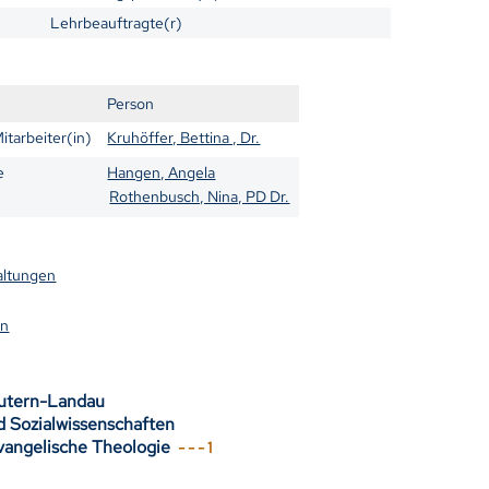
Lehrbeauftragte(r)
Person
itarbeiter(in)
Kruhöffer, Bettina , Dr.
e
Hangen, Angela
Rothenbusch, Nina, PD Dr.
altungen
en
autern-Landau
d Sozialwissenschaften
 Evangelische Theologie
- - - 1