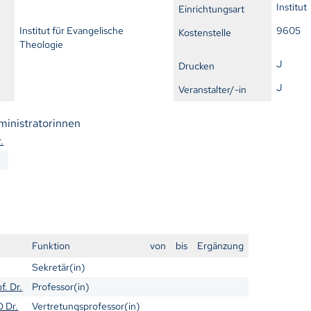
Institut
Einrichtungsart
Institut für Evangelische
9605
Kostenstelle
Theologie
J
Drucken
J
Veranstalter/-in
ministratorinnen
.
Funktion
von
bis
Ergänzung
Sekretär(in)
f. Dr.
Professor(in)
D Dr.
Vertretungsprofessor(in)