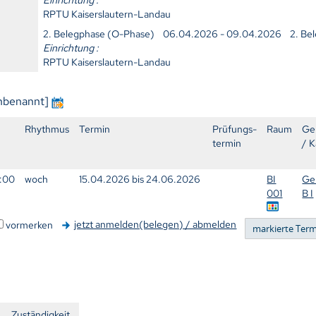
RPTU Kaiserslautern-Landau
2. Belegphase (O-Phase) 06.04.2026 - 09.04.2026 2. B
Einrichtung :
RPTU Kaiserslautern-Landau
unbenannt]
Rhythmus
Termin
Prüfungs-
Raum
Ge
termin
/ K
2:00
woch
15.04.2026 bis 24.06.2026
BI
Ge
001
B I
jetzt anmelden(belegen) / abmelden
vormerken
n
Zuständigkeit