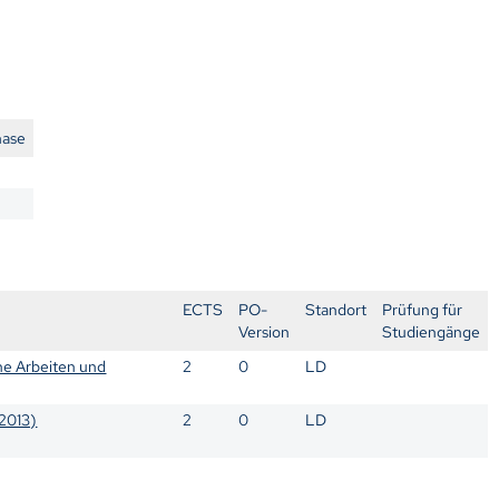
hase
ECTS
PO-
Standort
Prüfung für
Version
Studiengänge
che Arbeiten und
2
0
LD
.2013)
2
0
LD