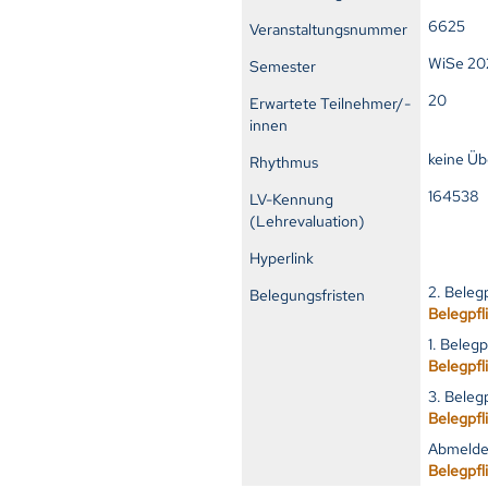
6625
Veranstaltungsnummer
WiSe 20
Semester
20
Erwartete Teilnehmer/-
innen
keine Ü
Rhythmus
16453
LV-Kennung
(Lehrevaluation)
Hyperlink
2. Beleg
Belegungsfristen
Belegpfl
1. Beleg
Belegpfl
3. Beleg
Belegpfl
Abmelde
Belegpfl