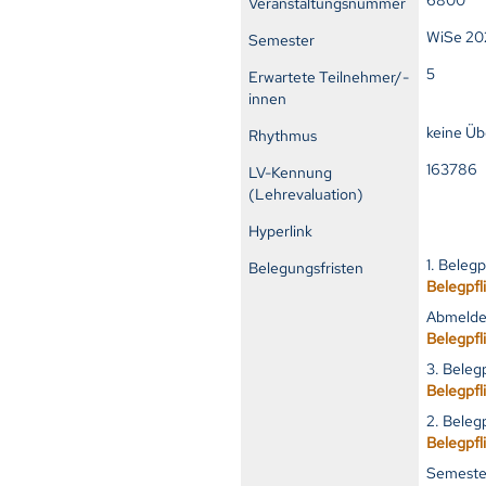
Veranstaltungsnummer
WiSe 20
Semester
5
Erwartete Teilnehmer/-
innen
keine Ü
Rhythmus
16378
LV-Kennung
(Lehrevaluation)
Hyperlink
1. Beleg
Belegungsfristen
Belegpfl
Abmelde
Belegpfl
3. Beleg
Belegpfl
2. Beleg
Belegpfl
Semester