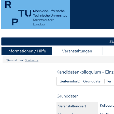
S
t
Informationen / Hilfe
Veranstaltungen
Sie sind hier:
Startseite
Kandidatenkolloquium - Einz
Seiteninhalt:
Grunddaten
Term
Grunddaten
Kolloqu
Veranstaltungsart
6800