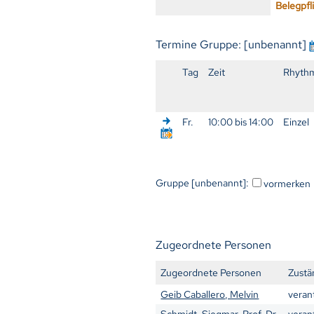
Belegpfl
Termine Gruppe: [unbenannt]
Tag
Zeit
Rhyth
Fr.
10:00 bis 14:00
Einzel
Gruppe [unbenannt]:
vormerken
Zugeordnete Personen
Zugeordnete Personen
Zustä
Geib Caballero, Melvin
veran
Schmidt, Siegmar, Prof. Dr.
veran