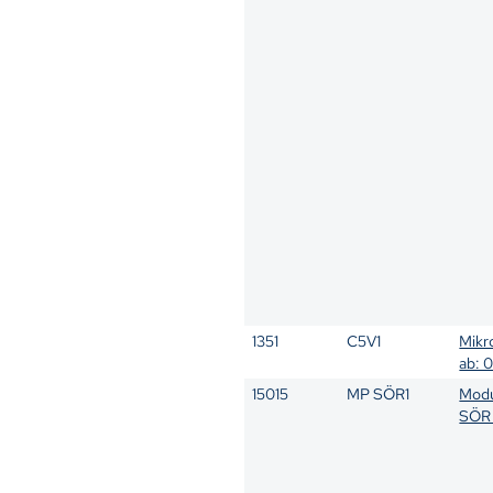
1351
C5V1
Mikr
ab: 
15015
MP SÖR1
Modu
SÖR 