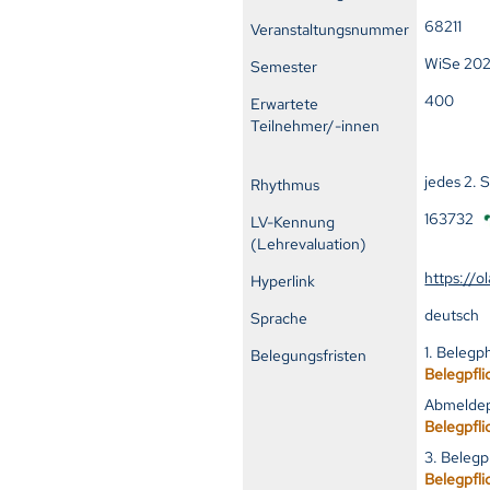
68211
Veranstaltungsnummer
WiSe 20
Semester
400
Erwartete
Teilnehmer/-innen
jedes 2. 
Rhythmus
163732
LV-Kennung
(Lehrevaluation)
https://o
Hyperlink
deutsch
Sprache
1. Belegp
Belegungsfristen
Belegpfli
Abmeldep
Belegpfli
3. Belegp
Belegpfli