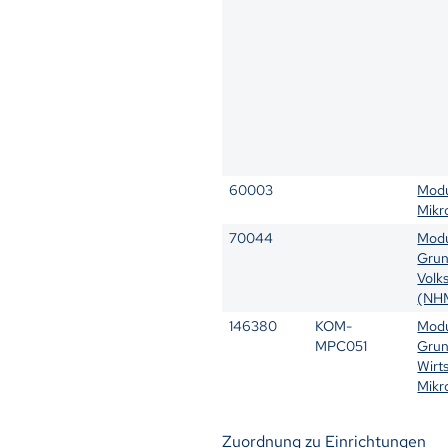
60003
Modu
Mikr
70044
Modu
Grun
Volk
(NHM
146380
KOM-
Modu
MPC051
Grun
Wirt
Mikr
Zuordnung zu Einrichtungen