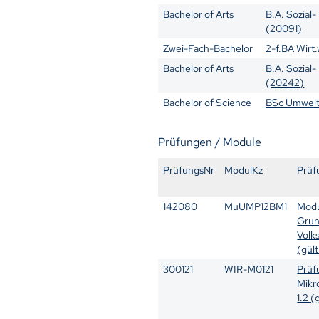
Bachelor of Arts
B.A. Sozial
(20091)
Zwei-Fach-Bachelor
2-f.BA Wirt.
Bachelor of Arts
B.A. Sozial
(20242)
Bachelor of Science
BSc Umwelt
Prüfungen / Module
PrüfungsNr
ModulKz
Prüf
142080
MuUMP12BM1
Modu
Grun
Volk
(gült
300121
WIR-M0121
Prüf
Mikr
1.2 (