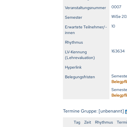
0007
Veranstaltungsnummer
WiSe 20
Semester
10
Erwartete Teilnehmer/-
innen
Rhythmus
16363
LV-Kennung
(Lehrevaluation)
Hyperlink
Semester
Belegungsfristen
Belegpfl
Semeste
Belegpfl
Termine Gruppe: [unbenannt]
Tag
Zeit
Rhythmus
Term