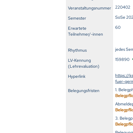
220402
Veranstaltungsnummer
SoSe 20
Semester
60
Erwartete
Teilnehmer/-innen
jedes Se
Rhythmus
159890
LV-Kennung
(Lehrevaluation)
https://k
Hyperlink
fuer-germ
1. Beleg
Belegungsfristen
Belegpfli
Abmeldep
Belegpfli
3. Beleg
Belegpfli
Belegung