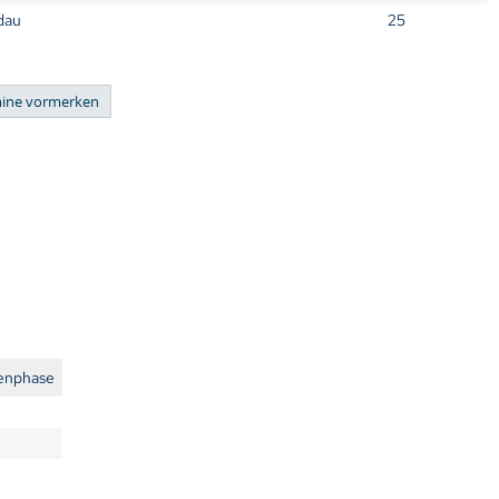
dau
25
enphase