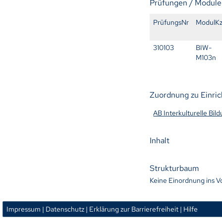
Prüfungen / Module
PrüfungsNr
ModulK
310103
BIW-
M103n
Zuordnung zu Einri
AB Interkulturelle Bil
Inhalt
Strukturbaum
Keine Einordnung ins V
Impressum
| Datenschutz
| Erklärung zur Barrierefreiheit
| Hilfe