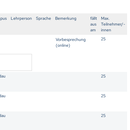
pus
Lehrperson
Sprache
Bemerkung
fällt
Max.
aus
Teilnehmer/-
am
innen
25
Vorbesprechung
(online)
dau
25
dau
25
dau
25