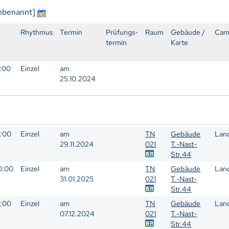
unbenannt]
Rhythmus
Termin
Prüfungs-
Raum
Gebäude /
Cam
termin
Karte
4:00
Einzel
am
25.10.2024
6:00
Einzel
am
TN
Gebäude
Lan
29.11.2024
021
T.-Nast-
Str.44
20:00
Einzel
am
TN
Gebäude
Lan
31.01.2025
021
T.-Nast-
Str.44
8:00
Einzel
am
TN
Gebäude
Lan
07.12.2024
021
T.-Nast-
Str.44