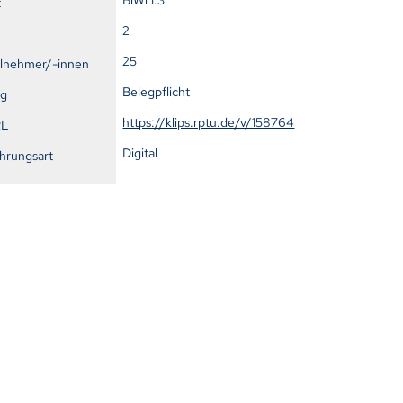
t
2
25
ilnehmer/-innen
Belegpflicht
ng
https://klips.rptu.de/v/158764
RL
Digital
hrungsart