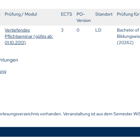
z
Prüfung / Modul
ECTS
PO-
Standort
Prüfung fü
Version
Vertiefendes
3
0
LD
Bachelor of
Pflichtseminar (gültig ab:
Bildungswis
01.10.2013)
(20262)
chtungen
dung
orlesungsverzeichnis vorhanden. Veranstaltung ist aus dem Semester W