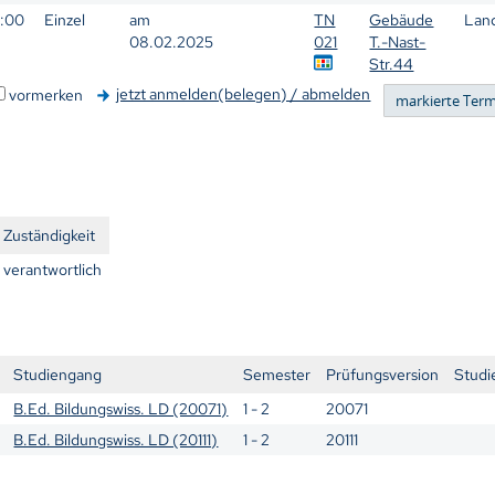
8:00
Einzel
am
TN
Gebäude
Lan
08.02.2025
021
T.-Nast-
Str.44
jetzt anmelden(belegen) / abmelden
vormerken
n
Zuständigkeit
verantwortlich
Studiengang
Semester
Prüfungsversion
Studi
B.Ed. Bildungswiss. LD (20071)
1 - 2
20071
B.Ed. Bildungswiss. LD (20111)
1 - 2
20111