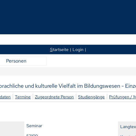
S
tartseite
Login
Personen
prachliche und kulturelle Vielfalt im Bildungswesen - Einz
daten
Termine
Zugeordnete Person
Studiengänge
Prüfungen / 
Seminar
Langtex
52109