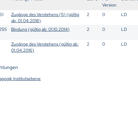
Version
61
Zugänge des Verstehens (S) (gültig
2
0
LD
ab: 01.04.2018)
2S5
Bindung (gültig ab: 01.10.2014)
2
0
LD
Zugänge des Verstehens (gültig ab:
2
0
LD
01.04.2016)
chtungen
dagogik Institutsebene