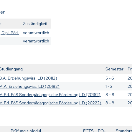
nen
n
Zuständigkeit
 Dipl. Päd.
verantwortlich
verantwortlich
Studiengang
Semester
Pr
B.A. Erziehungswiss. LD (20112)
5 - 6
20
M.A. Erziehungswiss. LD (20182)
1 - 2
2
M.Ed. FöS Sonderpädagogische Förderung LD (20162)
8 - 8
2
M.Ed. FöS Sonderpädagogische Förderung LD (20222)
8 - 8
2
z
Prüfung / Modul
ECTS
PO-
Standor