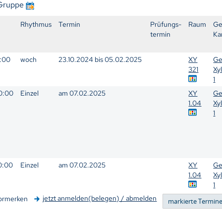
 Gruppe
Rhythmus
Termin
Prüfungs-
Raum
Ge
termin
Ka
2:00
woch
23.10.2024 bis 05.02.2025
XY
Ge
321
Xy
1
10:00
Einzel
am 07.02.2025
XY
Ge
1.04
Xy
1
20:00
Einzel
am 07.02.2025
XY
Ge
1.04
Xy
1
jetzt anmelden(belegen) / abmelden
ormerken