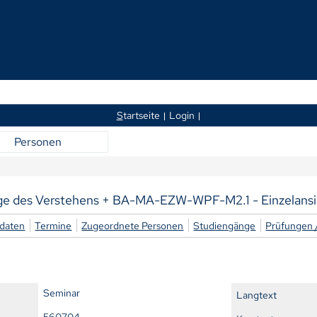
S
tartseite
Login
Personen
e des Verstehens + BA-MA-EZW-WPF-M2.1 - Einzelansi
daten
Termine
Zugeordnete Personen
Studiengänge
Prüfungen 
Seminar
Langtext
560704