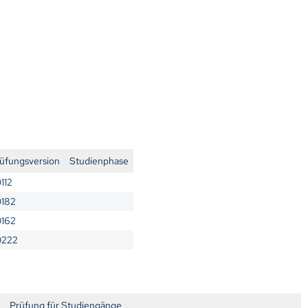
üfungsversion
Studienphase
112
0182
0162
0222
t
Prüfung für Studiengänge