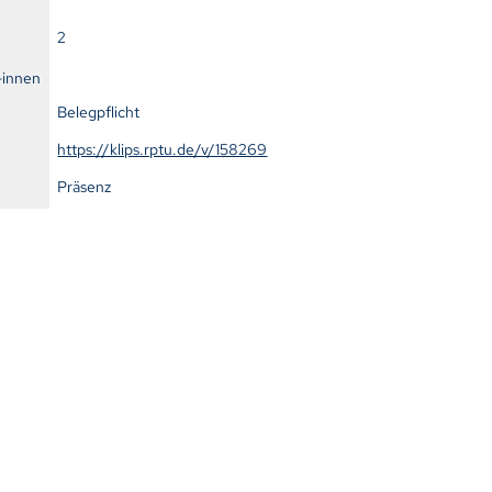
2
-innen
Belegpflicht
https://klips.rptu.de/v/158269
Präsenz