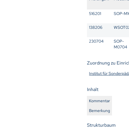
516201
SOP-M1
138206
WSOT0
230704
SOP-
M0704
Zuordnung zu Einri
Institut für Sonderpä
Inhalt
Kommentar
Bemerkung
Strukturbaum