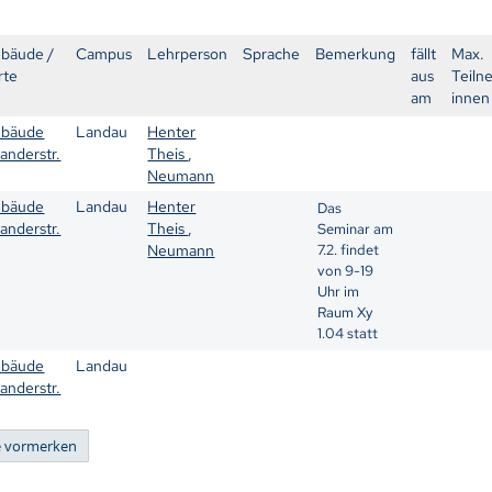
bäude /
Campus
Lehrperson
Sprache
Bemerkung
fällt
Max.
rte
aus
Teiln
am
innen
bäude
Landau
Henter
landerstr.
Theis
,
Neumann
bäude
Landau
Henter
Das
landerstr.
Theis
,
Seminar am
Neumann
7.2. findet
von 9-19
Uhr im
Raum Xy
1.04 statt
bäude
Landau
landerstr.