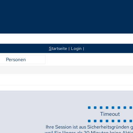
S
tartseite
Login
Personen
Timeout
Ihre Session ist aus Sicherheitsgründen 
weil Sie länger als 30 Minuten keine Akti