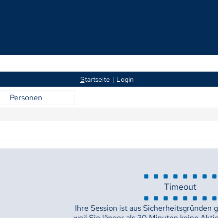
S
tartseite
Login
Personen
Timeout
Ihre Session ist aus Sicherheitsgründen 
weil Sie länger als 30 Minuten keine Akti